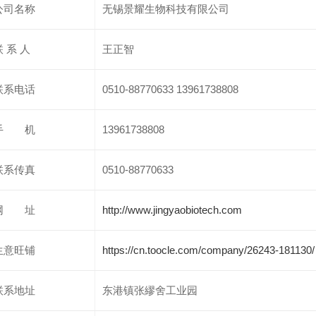
公司名称
无锡景耀生物科技有限公司
联 系 人
王正智
联系电话
0510-88770633 13961738808
手 机
13961738808
联系传真
0510-88770633
网 址
http://www.jingyaobiotech.com
生意旺铺
https://cn.toocle.com/company/26243-181130/
联系地址
东港镇张繆舍工业园