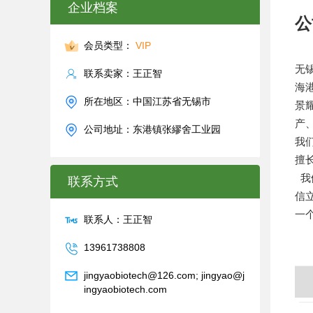
企业档案
公
会员类型：
VIP
无
联系卖家：王正智
海
所在地区：中国江苏省无锡市
景
产
公司地址：东港镇张繆舍工业园
我
擅
我
联系方式
信
一
联系人：王正智
13961738808
jingyaobiotech@126.com; jingyao@j
ingyaobiotech.com