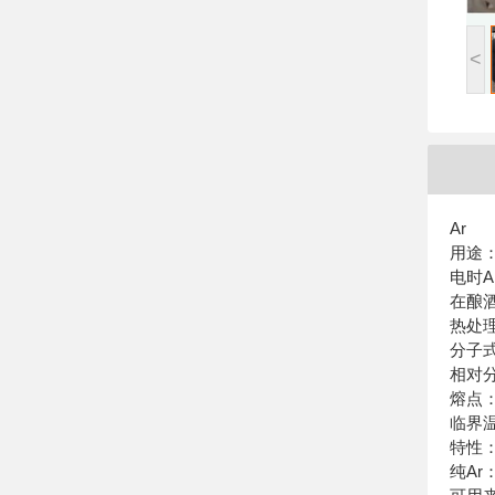
<
Ar
用途
电时A
在酿
热处
分子
相对
熔点
临界
特性：
纯Ar