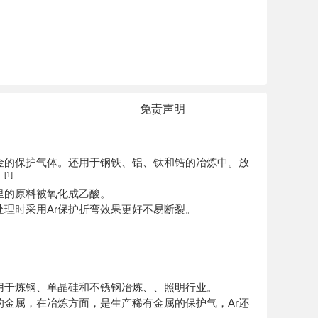
免责声明
金的
保护气体
。还用于钢铁、铝、钛和锆的冶炼中。放
[1]
。
里的原料被氧化成乙酸。
理时采用Ar
保护折弯效果更好不易断裂。
用于炼钢、单晶硅和不锈钢冶炼、、照明行业。
的金属，在冶炼方面，是生产稀有金属的保护气，Ar
还