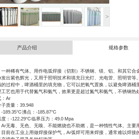
>
产品介绍
规格参数
：一种
稀有气体
。用作电弧焊接（切割）不锈钢、镁、铝、和其它合
r
发出紫色辉光，又用于照明技术和填充日光灯、
光电管
、照明管等
酒的过程中，啤酒桶里的填充物，它可以把
氧气
置换，以避免啤酒桶
理工艺也用于代替氮气和氨气，效果更是超过氮气和氨气，不锈钢热处
式：
Ar
分子质量：
39.948
：
-189.35℃
沸点：
-185.87℃
温度：
-122.29℃
临界压力：
49.0 Mpa
Ar
无毒、无色、无嗅、不能燃烧也不助燃，是一种惰性气体。主要
：目前在工业上用做焊接保护气，Ar
弧焊可用来焊接，通常难以焊接