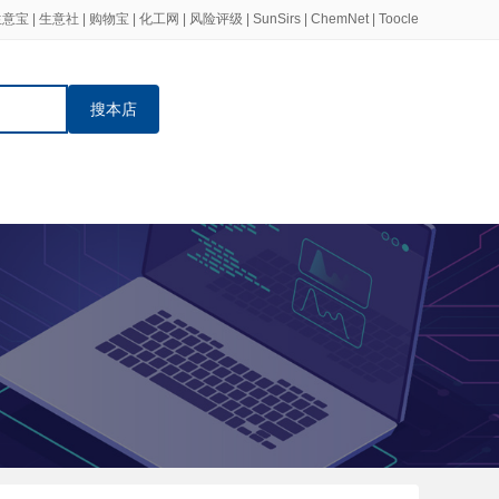
生意宝
|
生意社
|
购物宝
|
化工网
|
风险评级
|
SunSirs
|
ChemNet
|
Toocle
搜本店