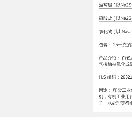
游离碱 ( 以Na2S
硫酸盐 ( 以Na2S
氯化物 ( 以 NaCl
包装： 25千克
产品介绍： 白色
气接触被氧化成硫酸
H.S 编码：28321
用途： 印染工
剂，有机工业用
子、水处理等行