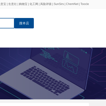
生意宝
|
生意社
|
购物宝
|
化工网
|
风险评级
|
SunSirs
|
ChemNet
|
Toocle
搜本店