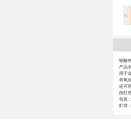
<
铬酸
产品
用于
有氧
还可用
由红
包装
贮存