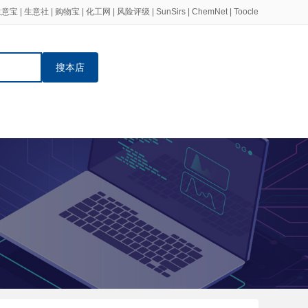
生意宝
|
生意社
|
购物宝
|
化工网
|
风险评级
|
SunSirs
|
ChemNet
|
Toocle
搜本店