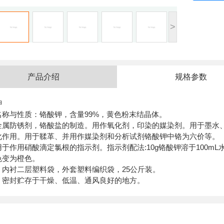
>
产品介绍
规格参数
钾
名称与性质：铬酸钾，含量99%，黄色粉末结晶体。
金属防锈剂，铬酸盐的制造。用作氧化剂，印染的媒染剂。用于墨水
化作用。用于鞣革、并用作媒染剂和分析试剂铬酸钾中铬为六价等。
于作用硝酸滴定氯根的指示剂。指示剂配法:10g铬酸钾溶于100mL
色变为橙色。
：内衬二层塑料袋，外套塑料编织袋，25公斤装。
：
密封贮存于干燥、低温、通风良好的地方。