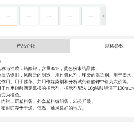
>
产品介绍
规格参数
钾
名称与性质：铬酸钾，含量99%，黄色粉末结晶体。
金属防锈剂，铬酸盐的制造。用作氧化剂，印染的媒染剂。用于墨水
化作用。用于鞣革、并用作媒染剂和分析试剂铬酸钾中铬为六价等。
于作用硝酸滴定氯根的指示剂。指示剂配法:10g铬酸钾溶于100mL
色变为橙色。
：内衬二层塑料袋，外套塑料编织袋，25公斤装。
：
密封贮存于干燥、低温、通风良好的地方。