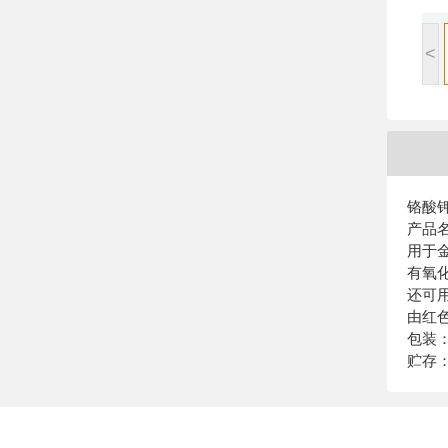
<
铬酸
产品
用于
有氧
还可用
由红
包装
贮存