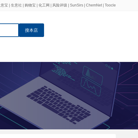
生意宝
|
生意社
|
购物宝
|
化工网
|
风险评级
|
SunSirs
|
ChemNet
|
Toocle
搜本店