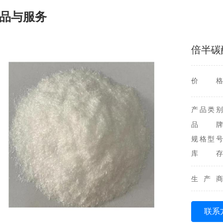
品与服务
倍半碳
价格
产品类别
品牌
规格型号
库存
生产商
联系