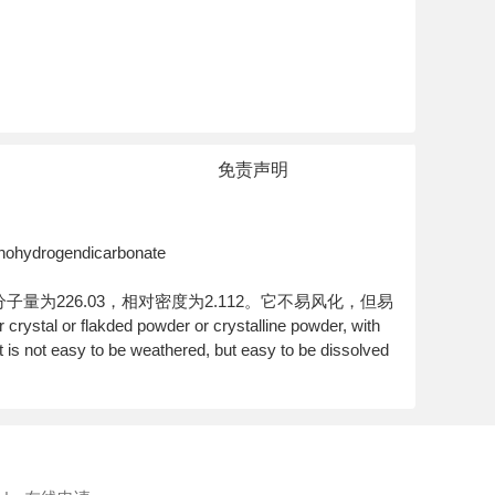
免责声明
nohydrogendicarbonate
为226.03，相对密度为2.112。它不易风化，但易
crystal or flakded powder or crystalline powder, with
t is not easy to be weathered, but easy to be dissolved