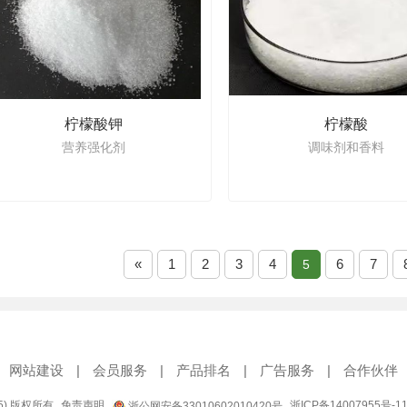
柠檬酸钾
柠檬酸
营养强化剂
调味剂和香料
«
1
2
3
4
6
7
5
网站建设
|
会员服务
|
产品排名
|
广告服务
|
合作伙伴
95) 版权所有
免责声明
浙ICP备14007955号-1
浙公网安备33010602010420号