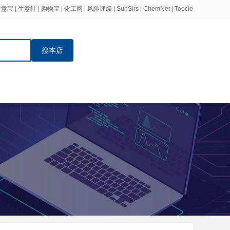
生意宝
|
生意社
|
购物宝
|
化工网
|
风险评级
|
SunSirs
|
ChemNet
|
Toocle
搜本店