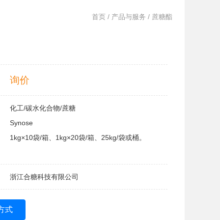
首页
/
产品与服务
/ 蔗糖酯
询价
化工/碳水化合物/蔗糖
Synose
1kg×10袋/箱、1kg×20袋/箱、25kg/袋或桶。
浙江合糖科技有限公司
方式