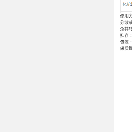
使用
分散
免其
贮存
包装：
保质