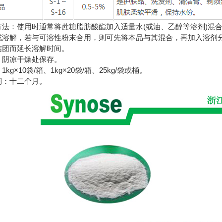
方法：使用时通常将蔗糖脂肪酸酯加入适量水(或油、乙醇等溶剂)混合
或溶解，若与可溶性粉末合用，则可先将本品与其混合，再加入溶剂
结团而延长溶解时间。
：阴凉干燥处保存。
1kg×10袋/箱、1kg×20袋/箱、25kg/袋或桶。
期：十二个月。