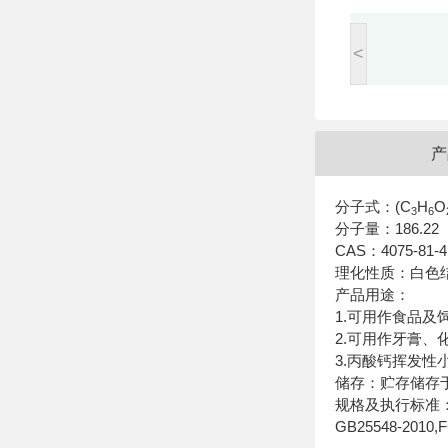
<
产
分子式：(C
H
O
3
6
分子量：186.22
CAS：4075-81-4
理化性质
：白色
产品用途：
1.可用作食品
2.可用作牙膏
3.丙酸钙挥发
储存
：贮存储存
规格及执行标准
GB25548-2010,