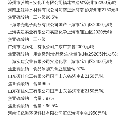
漳州市芗城三安化工有限公司
福建
福建省/漳州市
2200元/吨
河南正源净水材料有限公司
河南正源
河南省/郑州市
2150元/
焦亚硫酸钠 工业级96.5%
上海果壳电子商务有限公司
国产
上海市/宝山区
2000元/吨
上海实建实业有限公司
实建化学
上海市/宝山区
2020元/吨
焦亚硫酸钠 工业级
广州市龙雨化工有限公司
广东
广东省
2000元/吨
焦亚硫酸钠 用途级别:食品级;主含量(以Na2S2O5计),ω/% ≥:
上海实建实业有限公司
实建化学
上海市/宝山区
2400元/吨
焦亚硫酸钠 食品添加剂焦亚硫酸钠 97%
山东硕佳化工有限公司
国产
山东省/济南市
2150元/吨
焦亚硫酸钠 含量96.5
山东硕佳化工有限公司
国产
山东省/济南市
2150元/吨
焦亚硫酸钠 含量：97%
焦亚硫酸钠 含量：96.5%
河南汇亿海环保科技有限公司
汇亿海
河南省
1950元/吨