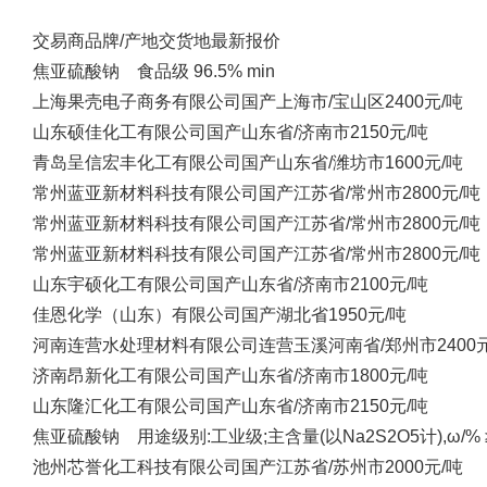
交易商
品牌/产地
交货地
最新报价
焦亚硫酸钠 食品级 96.5% min
上海果壳电子商务有限公司
国产
上海市/宝山区
2400元/吨
山东硕佳化工有限公司
国产
山东省/济南市
2150元/吨
青岛呈信宏丰化工有限公司
国产
山东省/潍坊市
1600元/吨
常州蓝亚新材料科技有限公司
国产
江苏省/常州市
2800元/吨
常州蓝亚新材料科技有限公司
国产
江苏省/常州市
2800元/吨
常州蓝亚新材料科技有限公司
国产
江苏省/常州市
2800元/吨
山东宇硕化工有限公司
国产
山东省/济南市
2100元/吨
佳恩化学（山东）有限公司
国产
湖北省
1950元/吨
河南连营水处理材料有限公司
连营玉溪
河南省/郑州市
2400
济南昂新化工有限公司
国产
山东省/济南市
1800元/吨
山东隆汇化工有限公司
国产
山东省/济南市
2150元/吨
焦亚硫酸钠 用途级别:工业级;主含量(以Na2S2O5计),ω/% ≥:
池州芯誉化工科技有限公司
国产
江苏省/苏州市
2000元/吨