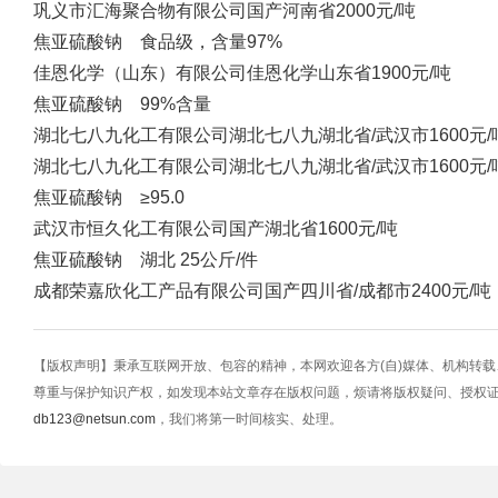
巩义市汇海聚合物有限公司
国产
河南省
2000元/吨
焦亚硫酸钠 食品级，含量97%
佳恩化学（山东）有限公司
佳恩化学
山东省
1900元/吨
焦亚硫酸钠 99%含量
湖北七八九化工有限公司
湖北七八九
湖北省/武汉市
1600元/
湖北七八九化工有限公司
湖北七八九
湖北省/武汉市
1600元/
焦亚硫酸钠 ≥95.0
武汉市恒久化工有限公司
国产
湖北省
1600元/吨
焦亚硫酸钠 湖北 25公斤/件
成都荣嘉欣化工产品有限公司
国产
四川省/成都市
2400元/吨
【版权声明】秉承互联网开放、包容的精神，本网欢迎各方(自)媒体、机构转
尊重与保护知识产权，如发现本站文章存在版权问题，烦请将版权疑问、授权
db123@netsun.com
，我们将第一时间核实、处理。