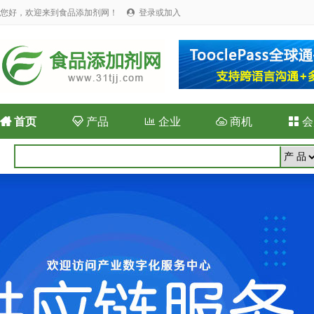
您好，欢迎来到食品添加剂网！
登录或加入


首页

产品

企业

商机

会